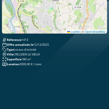
Leaflet
|
©
OpenStreetMap
Réference
1413
Offre actualisée le
12/12/2025
Type
Locaux d'activité
Ville
CREUZIER-LE-VIEUX
Superficie
180 m²
Location
2000,00 € / mois