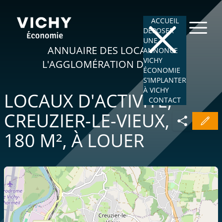
ACCUEIL
DÉPOSER
UNE
ANNUAIRE DES LOCAUX DE
ANNONCE
VICHY
L'AGGLOMÉRATION DE VICHY
ÉCONOMIE
S’IMPLANTER
À VICHY
LOCAUX D'ACTIVITÉ,
CONTACT
CREUZIER-LE-VIEUX,
180 M²,
À LOUER