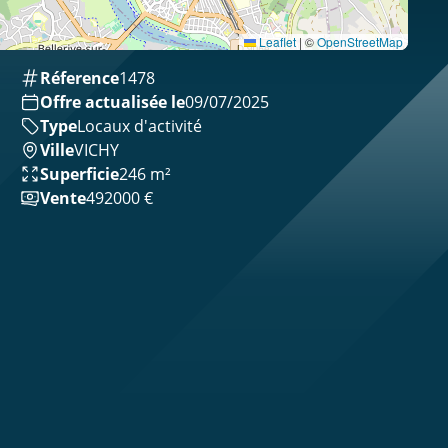
Leaflet
|
©
OpenStreetMap
Réference
1478
Offre actualisée le
09/07/2025
Type
Locaux d'activité
Ville
VICHY
Superficie
246 m²
Vente
492000 €